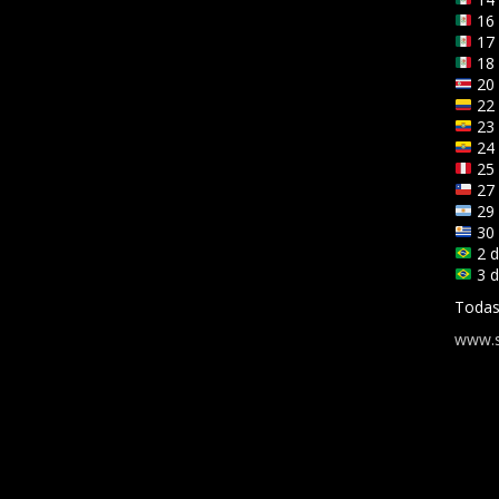
16 
17 
18 
20 
22 
23 
24 
25 
27 
29 
30 
2 d
3 d
Todas 
www.s