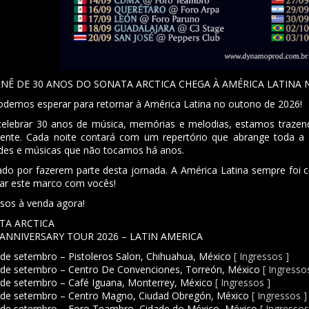
RNÊ DE 30 ANOS DO SONATA ARCTICA CHEGA À AMÉRICA LATINA 
odemos esperar para retornar à América Latina no outono de 2026!
celebrar 30 anos de música, memórias e melodias, estamos trazen
nente. Cada noite contará com um repertório que abrange toda a n
ades e músicas que não tocamos há anos.
ado por fazerem parte desta jornada. A América Latina sempre foi
rar este marco com vocês!
ssos à venda agora!
TA ARCTICA
ANNIVERSARY TOUR 2026 – LATIN AMERICA
de setembro – Pistoleros Salon, Chihuahua, México
[ Ingressos ]
de setembro – Centro De Convenciones, Torreón, México
[ Ingresso
de setembro – Café Iguana, Monterrey, México
[ Ingressos ]
de setembro – Centro Magno, Ciudad Obregón, México
[ Ingressos ]
de setembro – Foro Teambro, Cidade do México, México
[ Ingressos