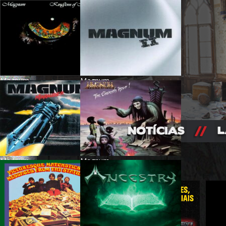
Magnum -
Magnum -
Kingdom Of Madness
Magnum II
Magnum -
Magnum -
Marauder
Eleventh Hour