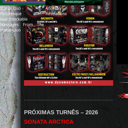
Status Quo -
Ancestry -
Picturesque
Revelations
Matchstickable
Messages From The
Status Quo
PRÓXIMAS TURNÊS – 2026
SONATA ARCTICA