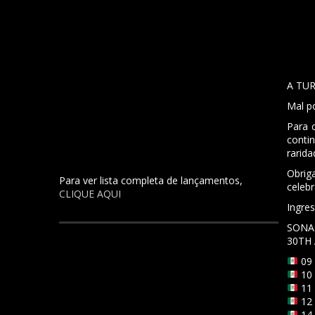
A TU
Mal p
Para 
conti
rarid
Obrig
Para ver lista completa de lançamentos,
celeb
CLIQUE AQUI
Ingre
SONA
30TH 
09 
10 
11 
12 
14 