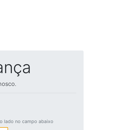
ança
nosco.
ao lado no campo abaixo