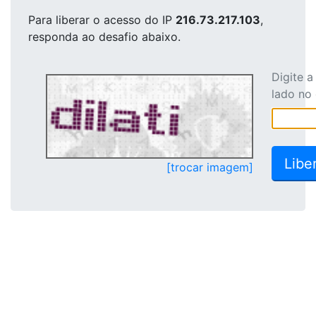
Para liberar o acesso
do IP
216.73.217.103
,
responda ao desafio abaixo.
Digite 
lado no
[trocar imagem]