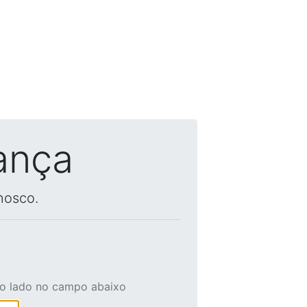
ança
nosco.
ao lado no campo abaixo